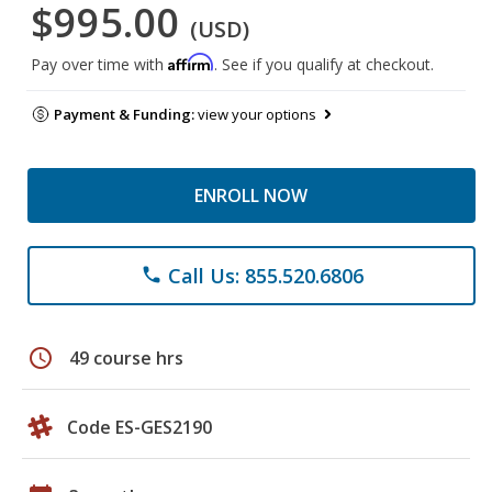
$995.00
(USD)
Affirm
Pay over time with
. See if you qualify at checkout.
Payment & Funding:
view your options
ENROLL NOW
Call Us: 855.520.6806
phone
schedule
49 course hrs
Code ES-GES2190