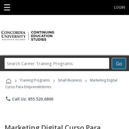
☰
LOGIN
Search
Go
Career
Training
›
›
›
Programs
Training Programs
Small Business
Marketing Digital
Curso Para Emprendedores
phone
Call Us: 855.520.6806
Marketing Digital Curso Para