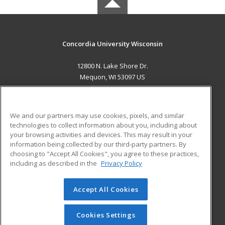
Concordia University Wisconsin
12800 N. Lake Shore Dr.
Mequon, WI 53097 US
MAIN CONTENT
Career Training
We and our partners may use cookies, pixels, and similar
technologies to collect information about you, including about
ADDITIONAL RESOURCES
your browsing activities and devices. This may result in your
information being collected by our third-party partners. By
Military
Student Blog
choosing to "Accept All Cookies", you agree to these practices,
Financial Assistance
including as described in the
Privacy Policy
Help
Accept All Cookies
© 2026 ed2go, a division of Cengage Learning. All rights
reserved. The material on this site cannot be reproduced or
redistributed unless you have obtained prior written
Cookies Settings
permission from Cengage Learning.
Privacy Policy