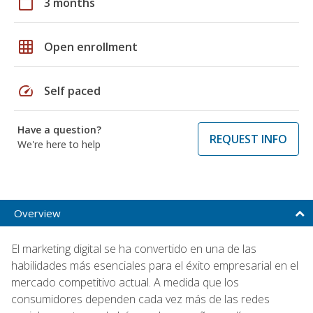
calendar_today
3 months
grid_on
Open enrollment
speed
Self paced
Have a question?
REQUEST INFO
We're here to help
Overview
El marketing digital se ha convertido en una de las
habilidades más esenciales para el éxito empresarial en el
mercado competitivo actual. A medida que los
consumidores dependen cada vez más de las redes