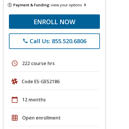
Payment & Funding:
view your options
ENROLL NOW
Call Us: 855.520.6806
phone
schedule
222 course hrs
Code ES-GES2186
calendar_today
12 months
grid_on
Open enrollment