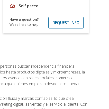
speed
Self paced
Have a question?
REQUEST INFO
We're here to help
personas buscan independencia financiera,
ios hasta productos digitales y microempresas, la
Los avances en redes sociales, comercio
e nunca que quienes empiezan desde cero puedan
ón fluida y marcas confiables, lo que crea
ng digital, las ventas y el servicio al cliente. Con