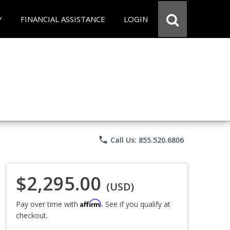
Y
FINANCIAL ASSISTANCE
LOGIN
phone
Call Us: 855.520.6806
$2,295.00
(USD)
Affirm
Pay over time with
. See if you qualify at
checkout.