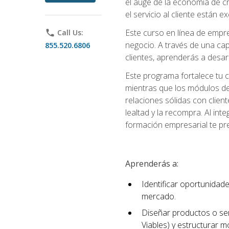
el auge de la economía de c
el servicio al cliente están 
Este curso en línea de empre
phone
Call Us:
negocio. A través de una cap
855.520.6806
clientes, aprenderás a desa
Este programa fortalece tu c
mientras que los módulos de
relaciones sólidas con clien
lealtad y la recompra. Al int
formación empresarial te pre
Aprenderás a:
Identificar oportunidade
mercado.
Diseñar productos o ser
Viables) y estructurar 