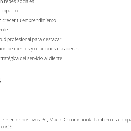
n redes sociales
 impacto
z crecer tu emprendimiento
iente
tud profesional para destacar
tión de clientes y relaciones duraderas
ratégica del servicio al cliente
s
zarse en dispositivos PC, Mac o Chromebook. También es compa
 o iOS.