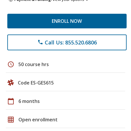
ENROLL NOW
Call Us: 855.520.6806
phone
schedule
50 course hrs
Code ES-GES615
calendar_today
6 months
grid_on
Open enrollment