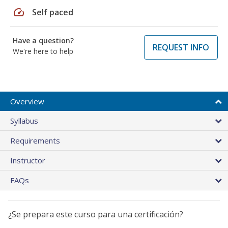
speed
Self paced
Have a question?
REQUEST INFO
We're here to help
Overview
Syllabus
Requirements
Instructor
FAQs
¿Se prepara este curso para una certificación?