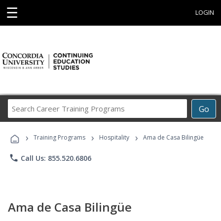
☰
LOGIN
Search
Go
Career
Training
›
›
›
Programs
Training Programs
Hospitality
Ama de Casa Bilingüe
phone
Call Us: 855.520.6806
Ama de Casa Bilingüe