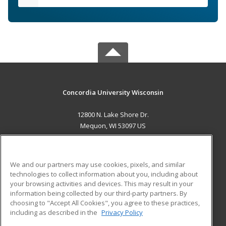
Concordia University Wisconsin
12800 N. Lake Shore Dr.
Mequon, WI 53097 US
MAIN CONTENT
Career Training
We and our partners may use cookies, pixels, and similar
technologies to collect information about you, including about
ADDITIONAL RESOURCES
your browsing activities and devices. This may result in your
information being collected by our third-party partners. By
Military
Student Blog
choosing to "Accept All Cookies", you agree to these practices,
Financial Assistance
including as described in the
Privacy Policy
Help