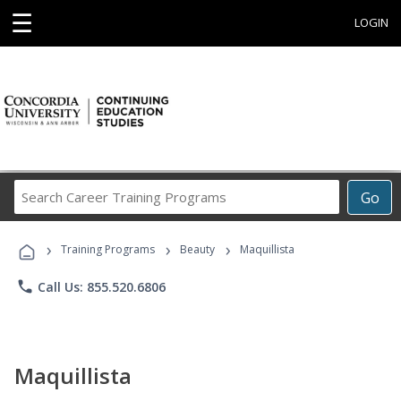
☰
LOGIN
Search
Go
Career
Training
›
›
›
Programs
Training Programs
Beauty
Maquillista
phone
Call Us: 855.520.6806
Maquillista