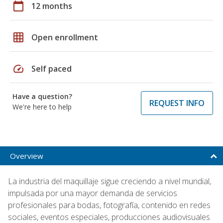
calendar_today
12 months
grid_on
Open enrollment
speed
Self paced
Have a question?
REQUEST INFO
We're here to help
Overview
La industria del maquillaje sigue creciendo a nivel mundial,
impulsada por una mayor demanda de servicios
profesionales para bodas, fotografía, contenido en redes
sociales, eventos especiales, producciones audiovisuales