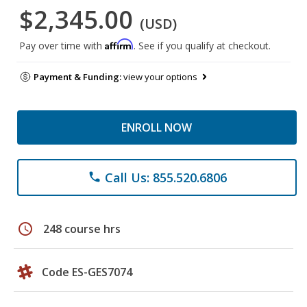
$2,345.00
(USD)
Affirm
Pay over time with
. See if you qualify at checkout.
Payment & Funding:
view your options
ENROLL NOW
Call Us: 855.520.6806
phone
schedule
248 course hrs
Code ES-GES7074