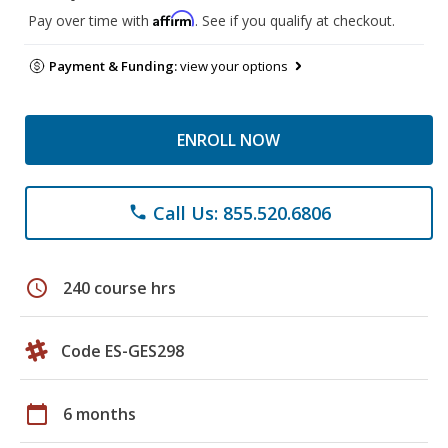
Affirm
Pay over time with
. See if you qualify at checkout.
Payment & Funding:
view your options
ENROLL NOW
Call Us: 855.520.6806
phone
schedule
240 course hrs
Code ES-GES298
calendar_today
6 months