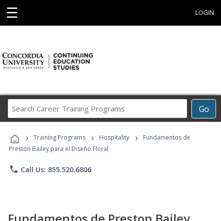
☰
LOGIN
Search
Go
Career
Training
›
›
›
Programs
Training Programs
Hospitality
Fundamentos de
Preston Bailey para el Diseño Floral
phone
Call Us: 855.520.6806
Fundamentos de Preston Bailey